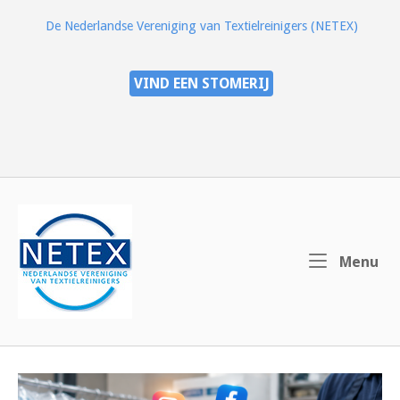
Ga
De Nederlandse Vereniging van Textielreinigers (NETEX)
naar
de
inhoud
VIND EEN STOMERIJ
Home
Me
Menu