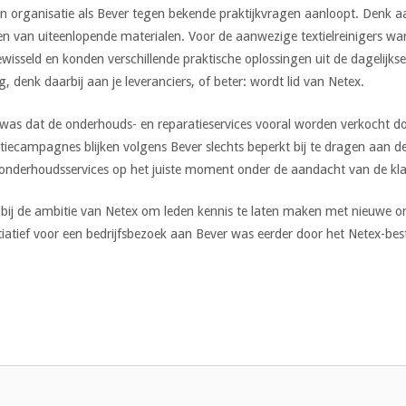
n organisatie als Bever tegen bekende praktijkvragen aanloopt. Denk 
en van uiteenlopende materialen. Voor de aanwezige textielreinigers w
wisseld en konden verschillende praktische oplossingen uit de dagelijks
g, denk daarbij aan je leveranciers, of beter: wordt lid van Netex.
 was dat de onderhouds- en reparatieservices vooral worden verkocht d
iecampagnes blijken volgens Bever slechts beperkt bij te dragen aan 
m onderhoudsservices op het juiste moment onder de aandacht van de kl
bij de ambitie van Netex om leden kennis te laten maken met nieuwe on
initiatief voor een bedrijfsbezoek aan Bever was eerder door het Netex