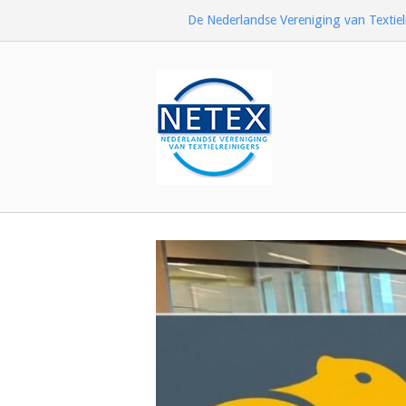
Ga
De Nederlandse Vereniging van Textiel
naar
de
inhoud
Home