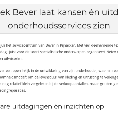
oek Bever laat kansen én uit
onderhoudsservices zien
juli het servicecentrum van Bever in Pijnacker. Met vier deelnemende t
ag. Juist voor dit soort specialistische onderwerpen organiseert Netex
en uitwisselen.
ver een open inkijk in de ontwikkeling van zijn onderhouds-, was- en rep
zaamheidsmotief: om de levensduur van kleding en uitrusting te verlen
zijn nog relatief klein vergeleken bij de verkoopaantallen, maar groeie
ledingreparaties.
bare uitdagingen én inzichten op