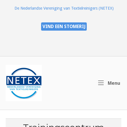
Ga
De Nederlandse Vereniging van Textielreinigers (NETEX)
naar
de
inhoud
VIND EEN STOMERIJ
Home
Me
Menu