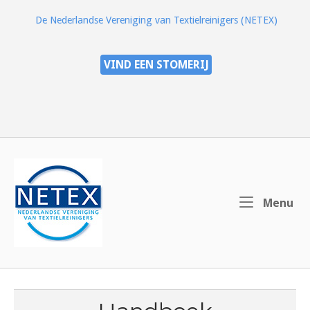
Ga
De Nederlandse Vereniging van Textielreinigers (NETEX)
naar
de
inhoud
VIND EEN STOMERIJ
Home
Me
Menu