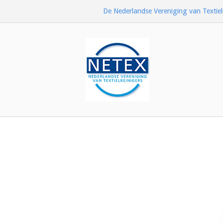
Ga
De Nederlandse Vereniging van Textiel
naar
de
inhoud
Home