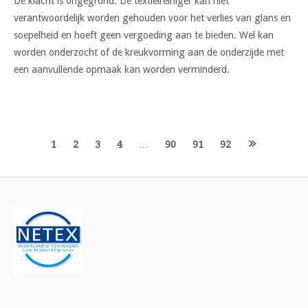
De klacht is ongegrond. De textielreiniger kan niet
verantwoordelijk worden gehouden voor het verlies van glans en
soepelheid en hoeft geen vergoeding aan te bieden. Wel kan
worden onderzocht of de kreukvorming aan de onderzijde met
een aanvullende opmaak kan worden verminderd.
Berichten
1
2
3
4
…
90
91
92
navigatie