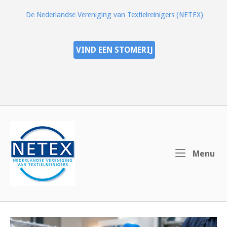
Ga
De Nederlandse Vereniging van Textielreinigers (NETEX)
naar
de
inhoud
VIND EEN STOMERIJ
Home
Me
Menu