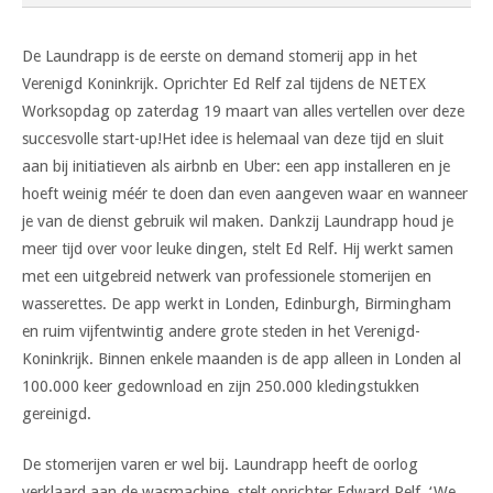
De Laundrapp is de eerste on demand stomerij app in het
Verenigd Koninkrijk. Oprichter Ed Relf zal tijdens de NETEX
Worksopdag op zaterdag 19 maart van alles vertellen over deze
succesvolle start-up!
Het idee is helemaal van deze tijd en sluit
aan bij initiatieven als airbnb en Uber: een app installeren en je
hoeft weinig méér te doen dan even aangeven waar en wanneer
je van de dienst gebruik wil maken. Dankzij Laundrapp houd je
meer tijd over voor leuke dingen, stelt Ed Relf. Hij werkt samen
met een uitgebreid netwerk van professionele stomerijen en
wasserettes. De app werkt in Londen, Edinburgh, Birmingham
en ruim vijfentwintig andere grote steden in het Verenigd-
Koninkrijk. Binnen enkele maanden is de app alleen in Londen al
100.000 keer gedownload en zijn 250.000 kledingstukken
gereinigd.
De stomerijen varen er wel bij. Laundrapp heeft de oorlog
verklaard aan de wasmachine, stelt oprichter Edward Relf. ‘We