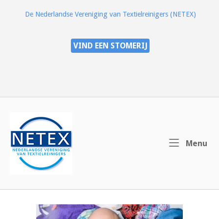
Ga
De Nederlandse Vereniging van Textielreinigers (NETEX)
naar
de
inhoud
VIND EEN STOMERIJ
Home
Me
Menu