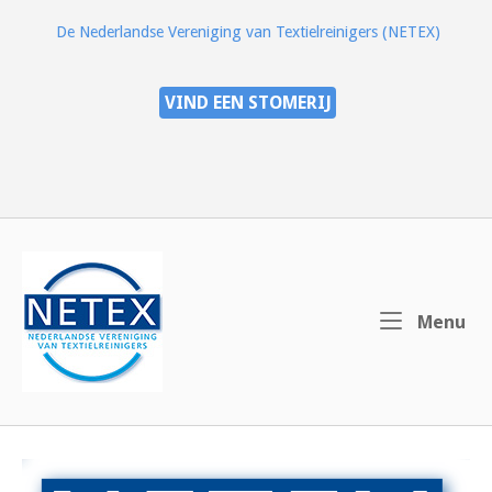
Ga
De Nederlandse Vereniging van Textielreinigers (NETEX)
naar
de
inhoud
VIND EEN STOMERIJ
Home
Me
Menu