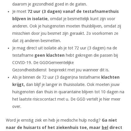
daarom je gezondheid goed in de gaten.
Je moet
72 uur (3 dagen) vanaf de testafname
thuis
blijven in isolatie
, omdat je besmettelijk kunt zijn voor
anderen. Ook je huisgenoten moeten thuisblijven, omdat zij
misschien door jou besmet zijn geraakt. Zo voorkomen ze
dat zij anderen besmetten.
Je mag direct uit isolatie als je tot 72 uur (3 dagen) na de
testafname
geen klachten
hebt gekregen die passen bij
COVID-19. De GGDGemeentelijke
Gezondheidsdienst bespreekt met jou wanneer dit is.
Als je binnen de 72 uur (3 dagen)na testafname
klachten
krijgt,
dan blijf je langer in thuisisolatie. Ook moeten jouw
huisgenoten dan thuis in quarantaine blijven tot 10 dagen na
het laatste risicocontact met u. De GGD vertelt je hier meer
over.
Word je ernstig ziek en heb je medische hulp nodig?
Ga niet
naar de huisarts of het ziekenhuis toe, maar
bel
direct