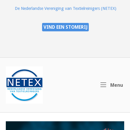
Ga
De Nederlandse Vereniging van Textielreinigers (NETEX)
naar
de
inhoud
VIND EEN STOMERIJ
Home
Me
Menu