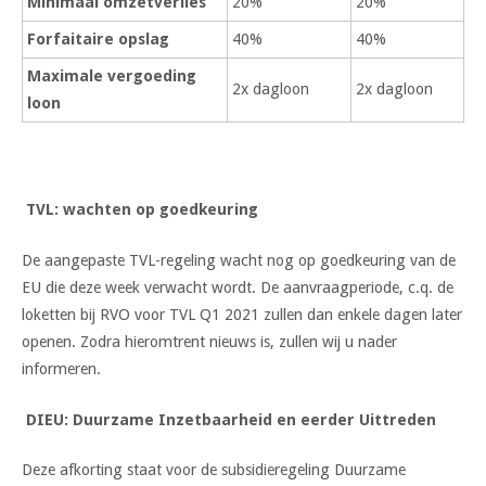
Minimaal omzetverlies
20%
20%
Forfaitaire opslag
40%
40%
Maximale vergoeding
2x dagloon
2x dagloon
loon
TVL: wachten op goedkeuring
De aangepaste TVL-regeling wacht nog op goedkeuring van de
EU die deze week verwacht wordt. De aanvraagperiode, c.q. de
loketten bij RVO voor TVL Q1 2021 zullen dan enkele dagen later
openen. Zodra hieromtrent nieuws is, zullen wij u nader
informeren.
DIEU: Duurzame Inzetbaarheid en eerder Uittreden
Deze afkorting staat voor de subsidieregeling Duurzame