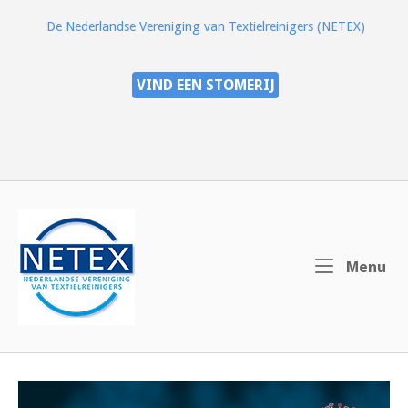
Ga
De Nederlandse Vereniging van Textielreinigers (NETEX)
naar
de
inhoud
VIND EEN STOMERIJ
Home
Me
Menu