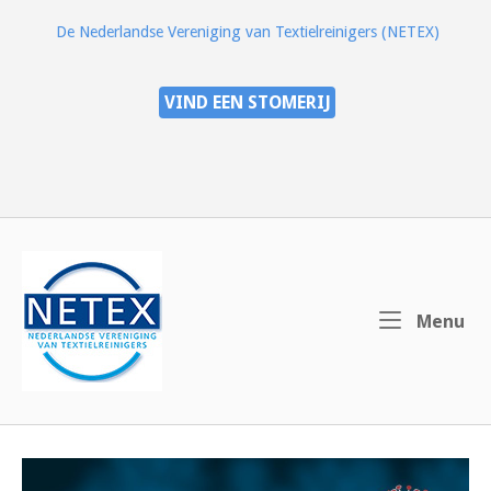
Ga
De Nederlandse Vereniging van Textielreinigers (NETEX)
naar
de
inhoud
VIND EEN STOMERIJ
Home
Me
Menu