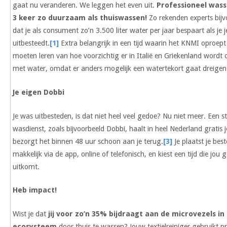
gaat nu veranderen. We leggen het even uit.
Professioneel wasse
3 keer zo duurzaam als thuiswassen!
Zo rekenden experts bijv
dat je als consument zo’n 3.500 liter water per jaar bespaart als je 
uitbesteedt.
[1]
Extra belangrijk in een tijd waarin het KNMI oproep
moeten leren van hoe voorzichtig er in Italië en Griekenland wor
met water, omdat er anders mogelijk een watertekort gaat dreigen
Je eigen Dobbi
Je was uitbesteden, is dat niet heel veel gedoe? Nu niet meer. Een s
wasdienst, zoals bijvoorbeeld Dobbi, haalt in heel Nederland gratis 
bezorgt het binnen 48 uur schoon aan je terug.
[3]
Je plaatst je best
makkelijk via de app, online of telefonisch, en kiest een tijd die jou 
uitkomt.
Heb impact!
Wist je dat
jij voor zo’n 35% bijdraagt aan de microvezels in
ecosysteem
door thuis te wassen? Jouw textielreiniger gebruikt pr