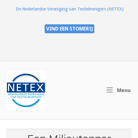
Ga
De Nederlandse Vereniging van Textielreinigers (NETEX)
naar
de
inhoud
VIND EEN STOMERIJ
Home
Me
Menu