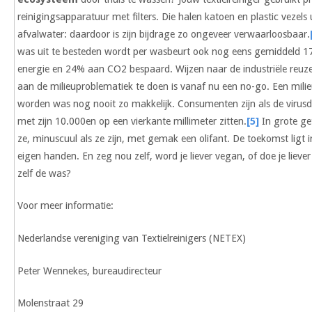
reinigingsapparatuur met filters. Die halen katoen en plastic vezels 
afvalwater: daardoor is zijn bijdrage zo ongeveer verwaarloosbaar.
was uit te besteden wordt per wasbeurt ook nog eens gemiddeld 
energie en 24% aan CO2 bespaard. Wijzen naar de industriële reu
aan de milieuproblematiek te doen is vanaf nu een no-go. Een mili
worden was nog nooit zo makkelijk. Consumenten zijn als de virusde
met zijn 10.000en op een vierkante millimeter zitten.
[5]
In grote get
ze, minuscuul als ze zijn, met gemak een olifant. De toekomst ligt 
eigen handen. En zeg nou zelf, word je liever vegan, of doe je lieve
zelf de was?
Voor meer informatie:
Nederlandse vereniging van Textielreinigers (NETEX)
Peter Wennekes, bureaudirecteur
Molenstraat 29