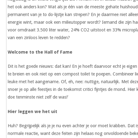
het ook anders kon? Wat als je één van de meeste gehate huishoudel
permanent van je to do-lijstje kan strepen? En je daarmee niet alleen 
energie wint, maar ook een milieutopper wordt? Iemand die zijn ha
voor omdraait 3.500 liter water, 24% CO2 uitstoot en 33% micropla
van een zinloos leven te redden?
Welcome to the Hall of Fame
Dit is het goede nieuws: dat kan! En je hoeft daarvoor echt je eigen 
te breien en ook niet op een compost toilet te poepen. Combineer li
leuke met het aangename. Of, eh, nee: nuttige, natuurlijk. Met dez
snoer je op alle feestjes in de toekomst critici fijntjes de mond. Hier k
doe tenminste niet zelf de was!’
Hier leggen we het uit
Huh? Begrijpelijk als je je nu even achter je oor moet krabben. Dat i
normale reactie, want deze feiten zijn helaas nog onvoldoende bek