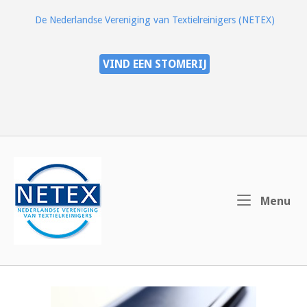
Ga
De Nederlandse Vereniging van Textielreinigers (NETEX)
naar
de
inhoud
VIND EEN STOMERIJ
Home
Me
Menu