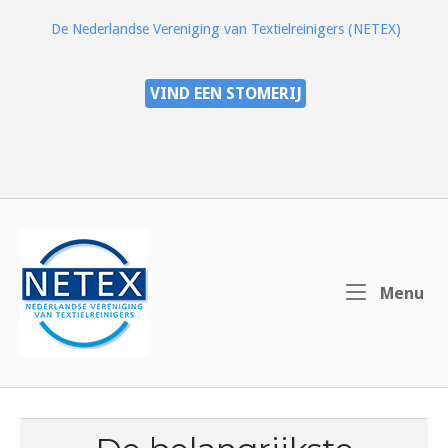
Ga
De Nederlandse Vereniging van Textielreinigers (NETEX)
naar
de
inhoud
VIND EEN STOMERIJ
Home
Me
Menu