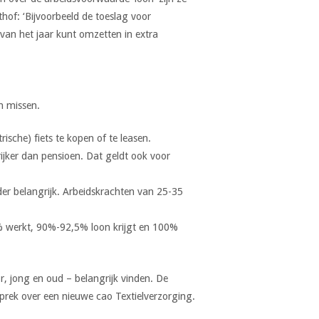
of: ‘Bijvoorbeeld de toeslag voor
e van het jaar kunt omzetten in extra
n missen.
sche) fiets te kopen of te leasen.
ijker dan pensioen. Dat geldt ook voor
der belangrijk. Arbeidskrachten van 25-35
0% werkt, 90%-92,5% loon krijgt en 100%
r, jong en oud – belangrijk vinden. De
ek over een nieuwe cao Textielverzorging.