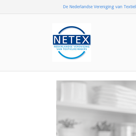
Ga
De Nederlandse Vereniging van Textiel
naar
de
inhoud
Home