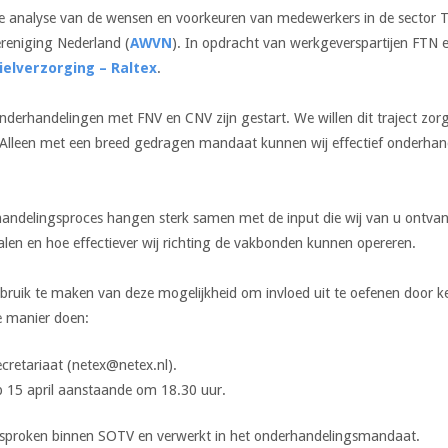
de analyse van de wensen en voorkeuren van medewerkers in de sector T
reniging Nederland (
AWVN
). In opdracht van werkgeverspartijen FTN
ielverzorging – Raltex
.
derhandelingen met FNV en CNV zijn gestart. We willen dit traject zo
l. Alleen met een breed gedragen mandaat kunnen wij effectief onderhan
erhandelingsproces hangen sterk samen met de input die wij van u ontva
len en hoe effectiever wij richting de vakbonden kunnen opereren.
bruik te maken van deze mogelijkheid om invloed uit te oefenen door k
e manier doen:
ecretariaat (netex@netex.nl).
op 15 april aanstaande om 18.30 uur.
esproken binnen SOTV en verwerkt in het onderhandelingsmandaat.