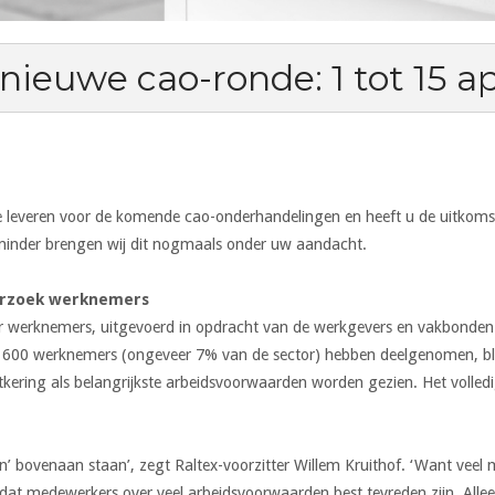
ieuwe cao-ronde: 1 tot 15 ap
e leveren voor de komende cao-onderhandelingen en heeft u de uitkom
inder brengen wij dit nogmaals onder uw aandacht.
erzoek werknemers
 werknemers, uitgevoerd in opdracht van de werkgevers en vakbonden 
a 600 werknemers (ongeveer 7% van de sector) hebben deelgenomen, blij
kering als belangrijkste arbeidsvoorwaarden worden gezien. Het volledig
ken’ bovenaan staan’, zegt Raltex-voorzitter Willem Kruithof. ‘Want ve
n dat medewerkers over veel arbeidsvoorwaarden best tevreden zijn. Allee