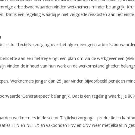
mmige arbeidsvoorwaarden vinden werknemers minder belangrijk. Kruith
sten. Dat is een regeling waarbij je niet vergoede reiskosten aan het eind
s
de sector Textielverzorging over het algemeen geen arbeidsvoorwaarde
ehoefte aan een fietsregeling: een plan om via de werkgever een (elektri
t zijn vinden de inhoud van hun werk en de werkomstandigheden belangr
groepen. Werknemers jonger dan 25 jaar vinden bijvoorbeeld pensioen min
rwaarde ‘Generatiepact’ belangrijk. Dat is een regeling waarbij je 8
aarden werknemers in de sector Textielverzorging – productie en kantoo
ies FTN en NETEX en vakbonden FNV en CNV weer met elkaar in gespr