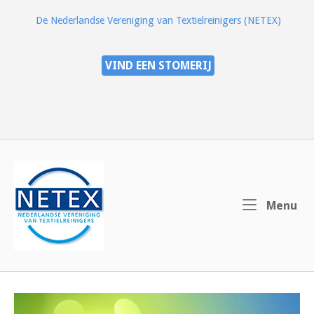
Ga
De Nederlandse Vereniging van Textielreinigers (NETEX)
naar
de
inhoud
VIND EEN STOMERIJ
Home
Me
Menu