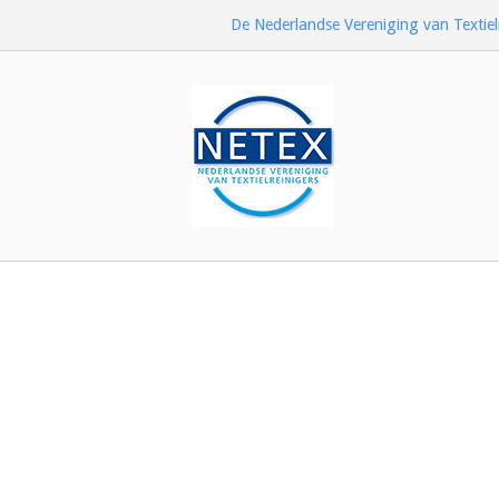
Ga
De Nederlandse Vereniging van Textiel
naar
de
inhoud
Home