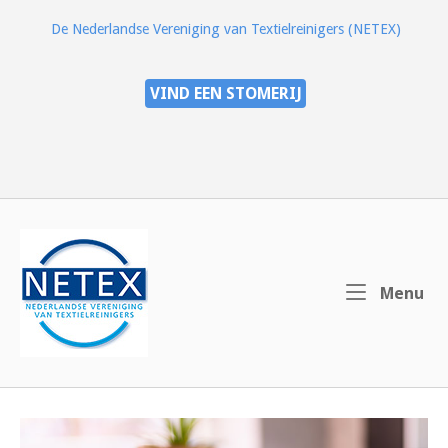
Ga
De Nederlandse Vereniging van Textielreinigers (NETEX)
naar
de
inhoud
VIND EEN STOMERIJ
Home
Me
Menu