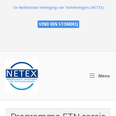
Ga
De Nederlandse Vereniging van Textielreinigers (NETEX)
naar
de
inhoud
VIND EEN STOMERIJ
Home
Me
Menu