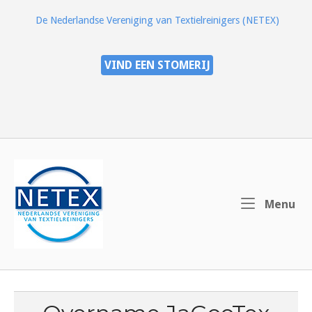
Ga
De Nederlandse Vereniging van Textielreinigers (NETEX)
naar
de
inhoud
VIND EEN STOMERIJ
Home
Me
Menu