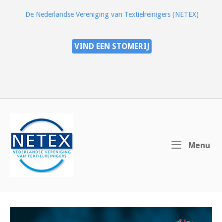
Ga
De Nederlandse Vereniging van Textielreinigers (NETEX)
naar
de
inhoud
VIND EEN STOMERIJ
Home
Me
Menu