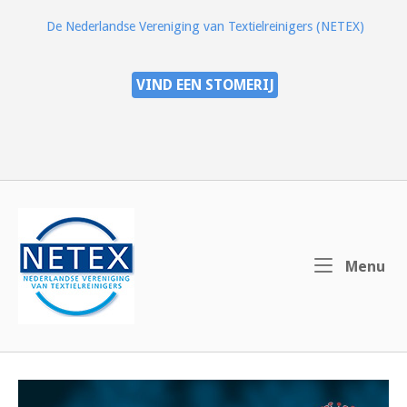
Ga
De Nederlandse Vereniging van Textielreinigers (NETEX)
naar
de
inhoud
VIND EEN STOMERIJ
Home
Me
Menu