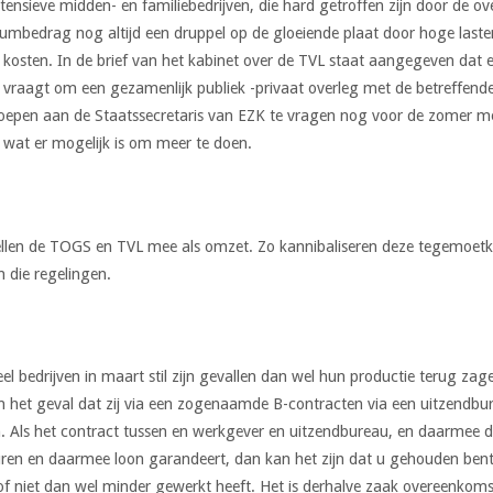
ensieve midden- en familiebedrijven, die hard getroffen zijn door de 
mbedrag nog altijd een druppel op de gloeiende plaat door hoge last
 kosten. In de brief van het kabinet over de TVL staat aangegeven dat 
r vraagt om een gezamenlijk publiek -privaat overleg met de betreffe
epen aan de Staatssecretaris van EZK te vragen nog voor de zomer
 wat er mogelijk is om meer te doen.
ellen de TOGS en TVL mee als omzet. Zo kannibaliseren deze tegemoet
n die regelingen.
eel bedrijven in maart stil zijn gevallen dan wel hun productie terug z
In het geval dat zij via een zogenaamde B-contracten via een uitzendbu
. Als het contract tussen en werkgever en uitzendbureau, en daarmee 
uren en daarmee loon garandeert, dan kan het zijn dat u gehouden bent
f niet dan wel minder gewerkt heeft. Het is derhalve zaak overeenkoms