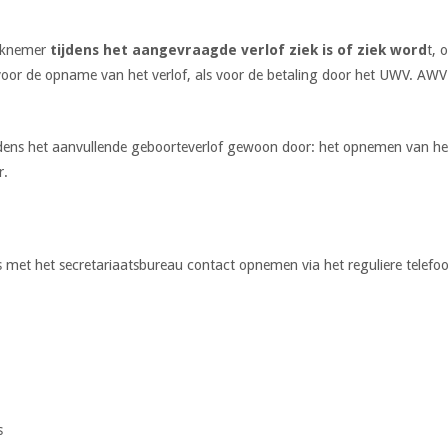
erknemer
tijdens het aangevraagde verlof ziek is of ziek word
t, 
 voor de opname van het verlof, als voor de betaling door het UWV. AWV
dens het aanvullende geboorteverlof gewoon door: het opnemen van het
r.
ds met het secretariaatsbureau contact opnemen via het reguliere telef
s