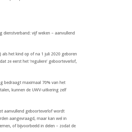
g dienstverband: vijf weken – aanvullend
als het kind op of na 1 juli 2020 geboren
at ze eerst het ‘reguliere’ geboorteverlof,
ing bedraagt maximaal 70% van het
alen, kunnen de UWV-uitkering zelf
et aanvullend geboorteverlof wordt
orden aangevraagd, maar kan wel in
men, of bijvoorbeeld in delen – zodat de