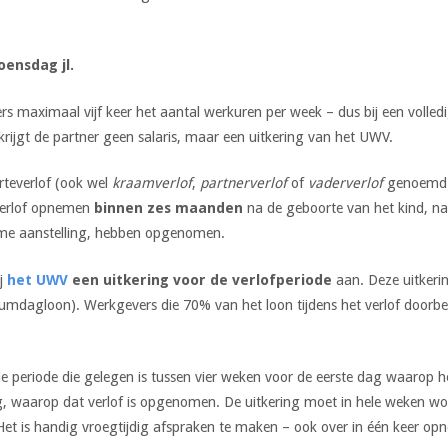
ensdag jl.
s maximaal vijf keer het aantal werkuren per week – dus bij een volledi
krijgt de partner geen salaris, maar een uitkering van het UWV.
rteverlof (ook wel
kraamverlof
,
partnerverlof
of
vaderverlof
genoemd) 
verlof opnemen
binnen zes maanden
na de geboorte van het kind, nad
ltime aanstelling, hebben opgenomen.
ij
het UWV
een uitkering voor de verlofperiode
aan. Deze uitker
agloon). Werkgevers die 70% van het loon tijdens het verlof doorbet
 periode die gelegen is tussen vier weken voor de eerste dag waarop h
, waarop dat verlof is opgenomen. De uitkering moet in hele weken w
is handig vroegtijdig afspraken te maken – ook over in één keer opne