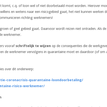
 dit komt, c.q. of loon wel of niet doorbetaald moet worden. Hierover m
willens en wetens naar een risicogebied gaat, het niet kunnen werken d
 communiceren richting werknemers!
roen of geel gebied gaat. Daarvoor wordt reizen niet ontraden. Als de st
n de werknemer.
ers vooraf
schriftelijk te wijzen
op de consequenties die de werkgeve
 en de werknemer vervolgens in quarantaine moet en daardoor (of om an
ies over dit onderwerp:
tie-coronacrisis-quarantaine-loondoorbetaling/
antaine-risico-werknemer/
n