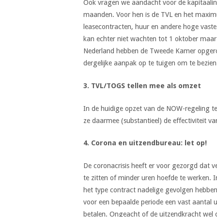
Ook vragen we aandacht voor de kapitaalint
maanden. Voor hen is de TVL en het maximu
leasecontracten, huur en andere hoge vaste
kan echter niet wachten tot 1 oktober maa
Nederland hebben de Tweede Kamer opgero
dergelijke aanpak op te tuigen om te bezien
3.
TVL/TOGS tellen mee als omzet
In de huidige opzet van de NOW-regeling t
ze daarmee (substantieel) de effectiviteit va
4.
Corona en uitzendbureau: let op!
De coronacrisis heeft er voor gezorgd dat v
te zitten of minder uren hoefde te werken. 
het type contract nadelige gevolgen hebben
voor een bepaalde periode een vast aantal 
betalen. Ongeacht of de uitzendkracht wel o