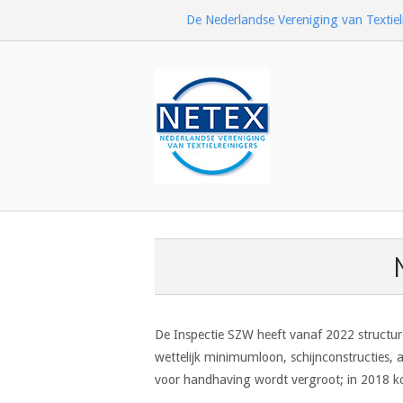
Ga
De Nederlandse Vereniging van Textiel
naar
de
inhoud
Home
De Inspectie SZW heeft vanaf 2022 structur
wettelijk minimumloon, schijnconstructies, 
voor handhaving wordt vergroot; in 2018 kom