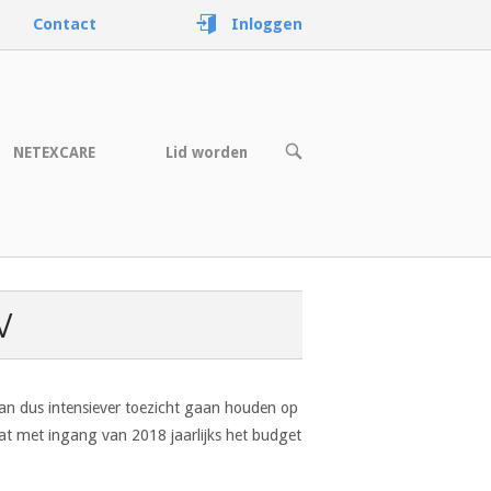
Contact
Inloggen
OPEN
NETEXCARE
Lid worden
DE
ZOEKBALK
W
an dus intensiever toezicht gaan houden op
at met ingang van 2018 jaarlijks het budget