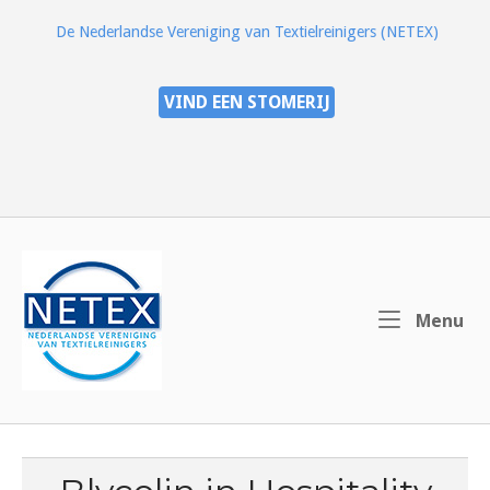
Ga
De Nederlandse Vereniging van Textielreinigers (NETEX)
naar
de
inhoud
VIND EEN STOMERIJ
Home
Me
Menu