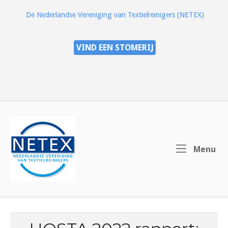
Ga
De Nederlandse Vereniging van Textielreinigers (NETEX)
naar
de
inhoud
VIND EEN STOMERIJ
Home
Me
Menu