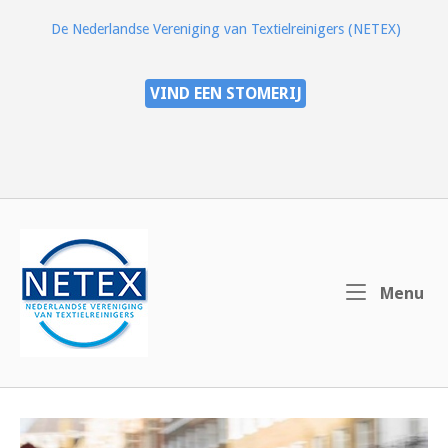
Ga
De Nederlandse Vereniging van Textielreinigers (NETEX)
naar
de
inhoud
VIND EEN STOMERIJ
Home
Me
Menu