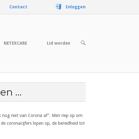
Contact
Inloggen
OPEN
NETEXCARE
Lid worden
DE
ZOEKBALK
nen …
k nog niet van Corona af”. Men riep op om
de coronacijfers lopen op, de bereidheid tot