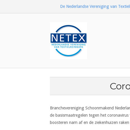
Ga
De Nederlandse Vereniging van Textiel
naar
de
inhoud
Home
Coro
Branchevereniging Schoonmakend Nederland s
de basismaatregelen tegen het coronavirus w
boosteren nam af en de ziekenhuizen raken