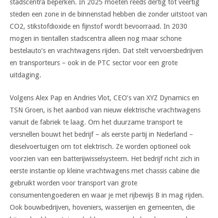
stadscentra beperken. In 2025 moeten reeds dertig tot veertig
steden een zone in de binnenstad hebben die zonder uitstoot van
CO2, stikstofdioxide en fijnstof wordt bevoorraad. In 2030
mogen in tientallen stadscentra alleen nog maar schone
bestelauto’s en vrachtwagens rijden. Dat stelt vervoersbedrijven
en transporteurs – ook in de PTC sector voor een grote
uitdaging.
Volgens Alex Pap en Andries Vlot, CEO’s van XYZ Dynamics en
TSN Groen, is het aanbod van nieuw elektrische vrachtwagens
vanuit de fabriek te laag. Om het duurzame transport te
versnellen bouwt het bedrijf – als eerste partij in Nederland –
dieselvoertuigen om tot elektrisch. Ze worden optioneel ook
voorzien van een batterijwisselsysteem. Het bedrijf richt zich in
eerste instantie op kleine vrachtwagens met chassis cabine die
gebruikt worden voor transport van grote
consumentengoederen en waar je met rijbewijs B in mag rijden.
Ook bouwbedrijven, hoveniers, wasserijen en gemeenten, die