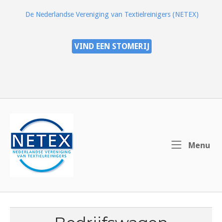
Ga
De Nederlandse Vereniging van Textielreinigers (NETEX)
naar
de
inhoud
VIND EEN STOMERIJ
Home
Me
Menu