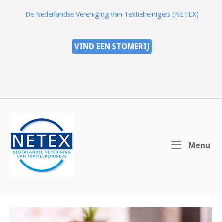
Ga
De Nederlandse Vereniging van Textielreinigers (NETEX)
naar
de
inhoud
VIND EEN STOMERIJ
Home
Me
Menu