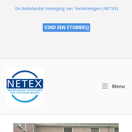
Ga
De Nederlandse Vereniging van Textielreinigers (NETEX)
naar
de
inhoud
VIND EEN STOMERIJ
Home
Me
Menu