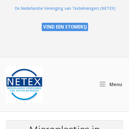
Ga
De Nederlandse Vereniging van Textielreinigers (NETEX)
naar
de
inhoud
VIND EEN STOMERIJ
Home
Me
Menu