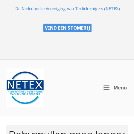
Ga
De Nederlandse Vereniging van Textielreinigers (NETEX)
naar
de
inhoud
VIND EEN STOMERIJ
Home
Me
Menu