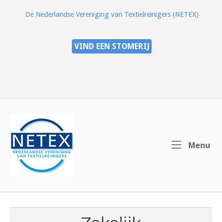
Ga
De Nederlandse Vereniging van Textielreinigers (NETEX)
naar
de
inhoud
VIND EEN STOMERIJ
Home
Me
Menu