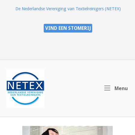
Ga
De Nederlandse Vereniging van Textielreinigers (NETEX)
naar
de
inhoud
VIND EEN STOMERIJ
Home
Me
Menu