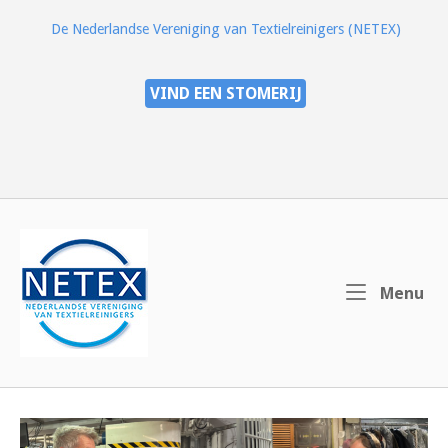
Ga
De Nederlandse Vereniging van Textielreinigers (NETEX)
naar
de
inhoud
VIND EEN STOMERIJ
Home
Me
Menu